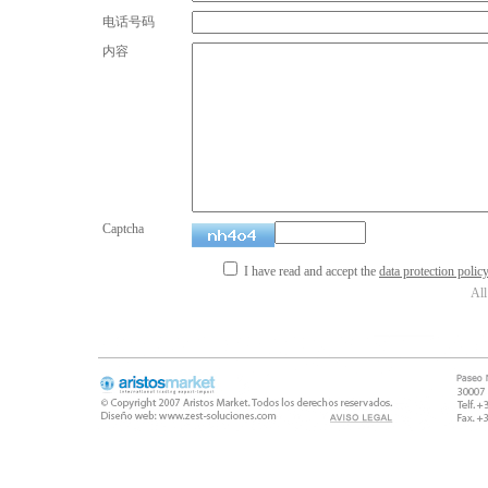
电话号码
内容
Captcha
I have read and accept the
data protection polic
All